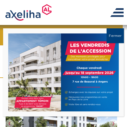
← Retour à la liste
Fermer
Programme « Les Rives
de l’Authion »
Précédent
Suiva