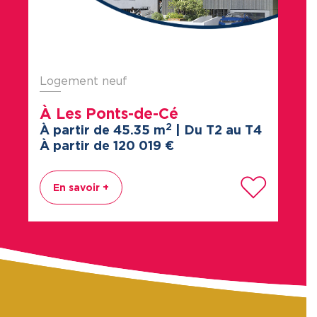
Logement neuf
À Les Ponts-de-Cé
2
À partir de 45.35 m
| Du T2 au T4
À partir de 120
019
€
En savoir +