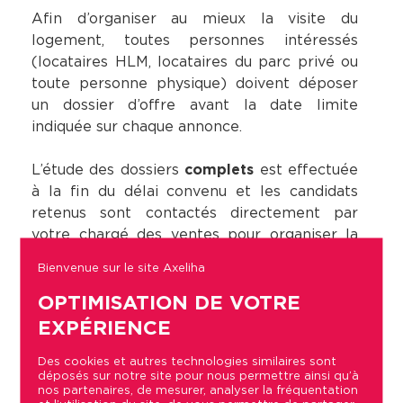
Afin d’organiser au mieux la visite du
logement, toutes personnes intéressés
(locataires HLM, locataires du parc privé ou
toute personne physique) doivent déposer
un dossier d’offre avant la date limite
indiquée sur chaque annonce.
L’étude des dossiers
complets
est effectuée
à la fin du délai convenu et les candidats
retenus sont contactés directement par
votre chargé des ventes pour organiser la
visite de celui-ci.
Bienvenue sur le site Axeliha
OPTIMISATION DE VOTRE
Aucune visite n’a lieu pendant le temps du
dépôt des dossiers.
EXPÉRIENCE
Des cookies et autres technologies similaires sont
déposés sur notre site pour nous permettre ainsi qu’à
Modalités de remises des offres
nos partenaires, de mesurer, analyser la fréquentation