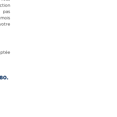
ction
z pas
 mois
votre
eptée
.80.