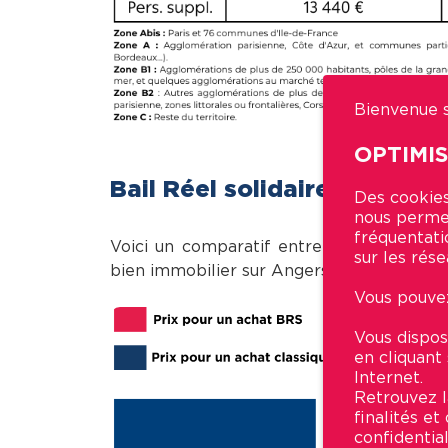
Bienvenue s
OPTIMI
Bail Réel solidaire, 3 cas 
Des cookies
nous permet
fréquentati
Voici un comparatif entre le marché act
sur les rése
bien immobilier sur Angers :
Vous pouvez
Vous dispos
en cliquant
Internet.
Retrouvez la
finalités e
confidential