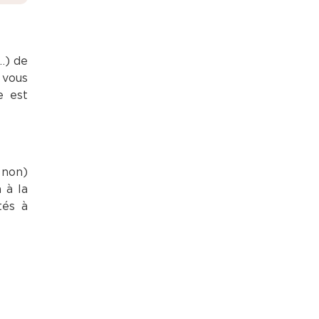
…) de
 vous
e est
 non)
 à la
tés à