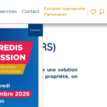
Extranet copropriété
services
Contact
Partenaires
Fermer
lidaire (BRS)
able, vous propose une solution
ession sociale à la propriété, on