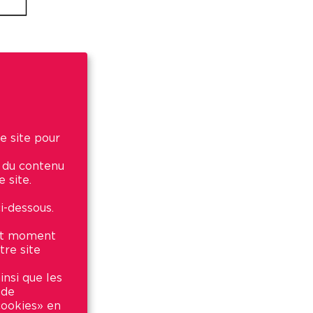
e site pour
r du contenu
 d’un
 site.
i-dessous.
out moment
tre site
insi que les
 de
 cookies» en