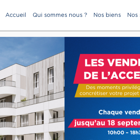
Accueil
Qui sommes nous ?
Nos biens
Nos 
ire avec le Bail Réel So
 Axeliha, spécialiste de l'immobilier abord
ail réel Solidaire. Destiné à favoriser l'acc
ant.