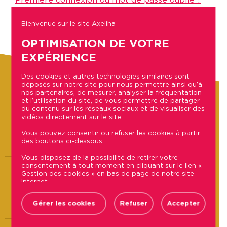
Bienvenue sur le site Axeliha
Se connecter
OPTIMISATION DE VOTRE
EXPÉRIENCE
Des cookies et autres technologies similaires sont
déposés sur notre site pour nous permettre ainsi qu’à
nos partenaires, de mesurer, analyser la fréquentation
et l’utilisation du site, de vous permettre de partager
du contenu sur les réseaux sociaux et de visualiser des
vidéos directement sur le site.
Vous pouvez consentir ou refuser les cookies à partir
des boutons ci-dessous.
Vous disposez de la possibilité de retirer votre
consentement à tout moment en cliquant sur le lien «
42 boulevard du Roi René
Gestion des cookies » en bas de page de notre site
49100 ANGERS
Internet.
Retrouvez la liste des sociétés utilisant des traceurs
sur notre site ainsi que les finalités et données
Gérer les cookies
Refuser
Accepter
Horaires d’ouverture
collectées via ces cookies dans notre Politique de
confidentialité, accessible depuis le lien « Politique de
gestion des cookies» en bas de page de notre site