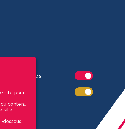
Commerces
Écoles
e site pour
r du contenu
 site.
i-dessous.