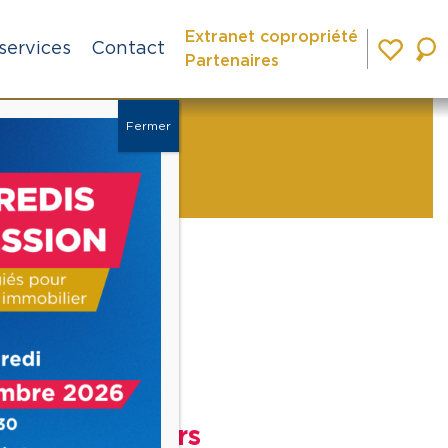
Extranet copropriété
services
Contact
Partenaires
Fermer
»
Ville
Angers