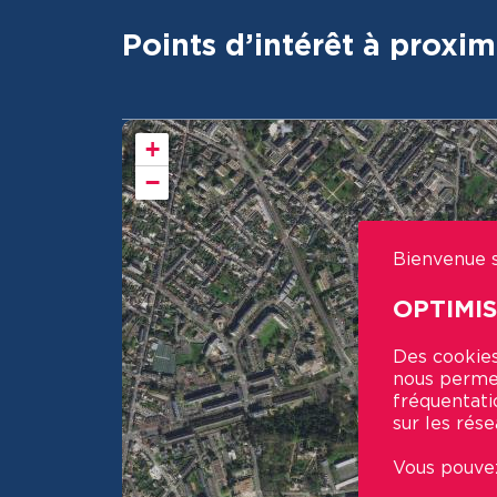
Points d’intérêt à proxim
+
−
Bienvenue s
OPTIMI
Des cookies
nous permet
fréquentati
sur les rése
Vous pouvez