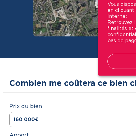
Vous dispos
en cliquant
Internet.
Retrouvez la
finalités e
confidential
bas de page
Combien me coûtera ce bien c
Prix du bien
Apport