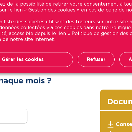
ez de la possibilité de retirer votre consentement à t
 sur le lien « Gestion des cookies » en bas de page de no
 liste des sociétés utilisant des traceurs sur notre site a
t données collectées via ces cookies dans notre Politique
ité, accessible depuis le lien « Politique de gestion des
Leaflet
| Map integration © by
Genesii
 de notre site Internet.
Gérer les cookies
Refuser
A
haque mois ?
Docum
Conse