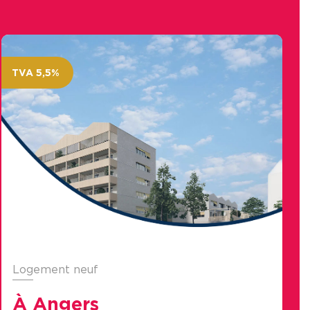
TVA 5,5%
Logement neuf
À Angers