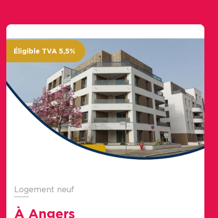
Éligible TVA 5,5%
Logement neuf
À Angers