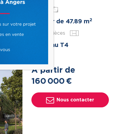
Surface
2
À partir de 47.89 m
Nbr de pièces
Du T2 au T4
Prix
À partir de
Suivant
160
000
€
Nous contacter