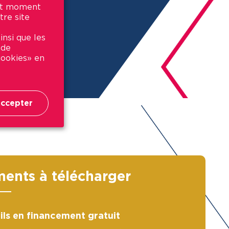
out moment
tre site
insi que les
 de
 cookies» en
ccepter
ents à télécharger
ils en financement gratuit