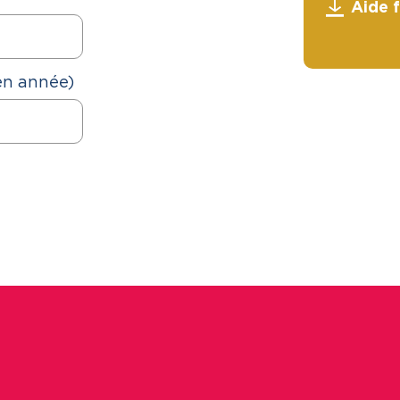
Aide 
en année)