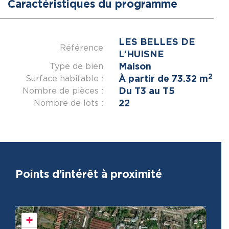
Caractéristiques du programme
LES BELLES DE
Référence
L’HUISNE
Maison
Type de bien
2
À partir de 73.32 m
Surface habitable :
Du T3 au T5
Nombre de pièces :
22
Nombre de lots :
Points d’intérêt à proximité
+