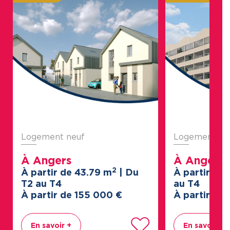
Logement neuf
Logement ne
À Angers
À Angers
2
À partir de 43.79 m
| Du
À partir de
T2 au T4
au T4
À partir de 155
000
€
À partir de 
En savoir +
En savoir +