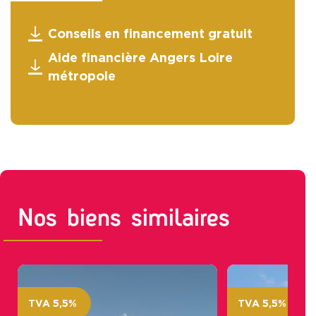
Conseils en financement gratuit
Aide financière Angers Loire
métropole
Nos biens similaires
TVA 5,5%
TVA 5,5%