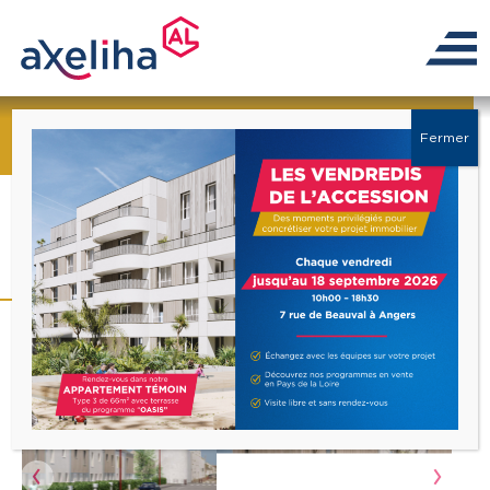
← Retour à la liste
Fermer
Programme « Les Belles
de l’Huisne »
Précédent
Suiva