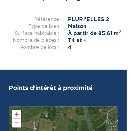
PLURI’ELLES 2
Référence
Maison
Type de bien
2
À partir de 85.61 m
Surface habitable :
T4 et +
Nombre de pièces :
4
Nombre de lots :
Points d’intérêt à proximité
+
−