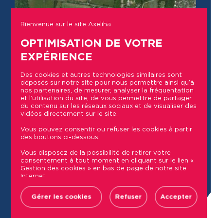
Bienvenue sur le site Axeliha
OPTIMISATION DE VOTRE
EXPÉRIENCE
Des cookies et autres technologies similaires sont
déposés sur notre site pour nous permettre ainsi qu’à
nos partenaires, de mesurer, analyser la fréquentation
et l’utilisation du site, de vous permettre de partager
du contenu sur les réseaux sociaux et de visualiser des
vidéos directement sur le site.
Vous pouvez consentir ou refuser les cookies à partir
des boutons ci-dessous.
Vous disposez de la possibilité de retirer votre
consentement à tout moment en cliquant sur le lien «
Gestion des cookies » en bas de page de notre site
Internet.
Leaflet
| Map integration © by
Genesii
Retrouvez la liste des sociétés utilisant des traceurs
sur notre site ainsi que les finalités et données
Gérer les cookies
Refuser
Accepter
collectées via ces cookies dans notre Politique de
Commerces
confidentialité, accessible depuis le lien « Politique de
gestion des cookies» en bas de page de notre site