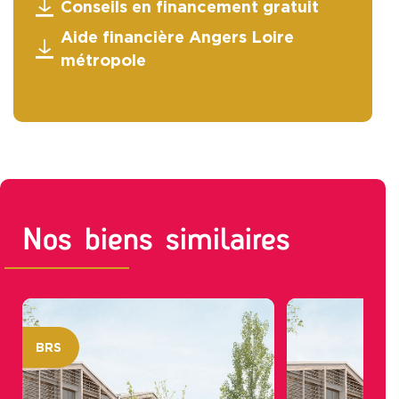
Conseils en financement gratuit
Aide financière Angers Loire
métropole
Nos biens similaires
BRS