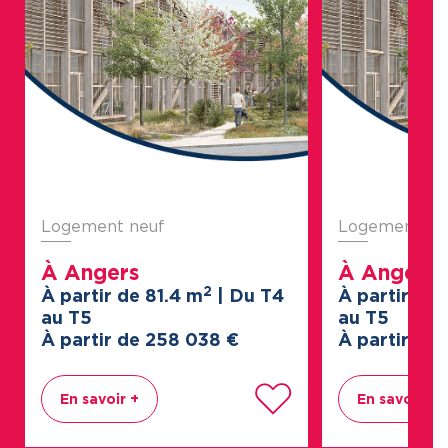
Logement neuf
Logement ne
À Angers
À Angers
2
À partir de 81.4 m
| Du T4
À partir de 
au T5
au T5
À partir de 258
038
€
À partir de
En savoir +
En savoir +