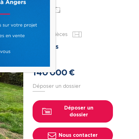
Surface
2
90 m
Nbr de pièces
5 pièces
Prix
140
000
€
Suivant
Déposer un dossier
Déposer un
dossier
Nous contacter