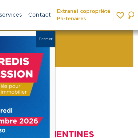
Extranet copropriété
services
Contact
Partenaires
Fermer
 Jardin
Ville
TREMENTINES