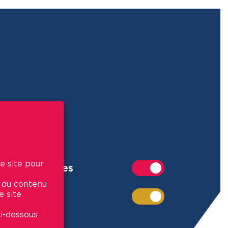
e site pour
Commerces
r du contenu
 site.
Écoles
i-dessous.