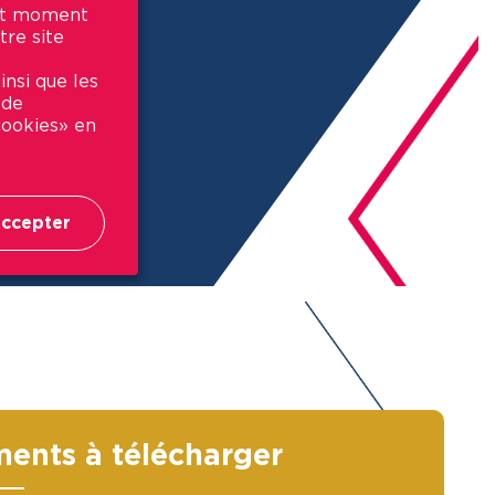
out moment
tre site
insi que les
 de
 cookies» en
ccepter
ents à télécharger