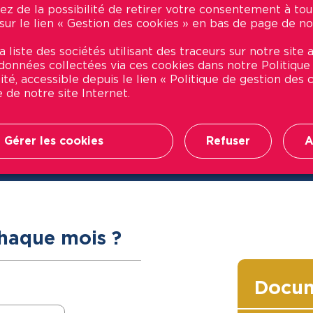
ez de la possibilité de retirer votre consentement à t
 sur le lien « Gestion des cookies » en bas de page de no
 liste des sociétés utilisant des traceurs sur notre site a
t données collectées via ces cookies dans notre Politique
ité, accessible depuis le lien « Politique de gestion des
 de notre site Internet.
Leaflet
| Map integration © by
Genesii
Gérer les cookies
Refuser
A
haque mois ?
Docum