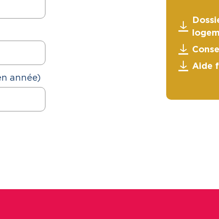
Dossie
logem
Conse
Aide 
en année)