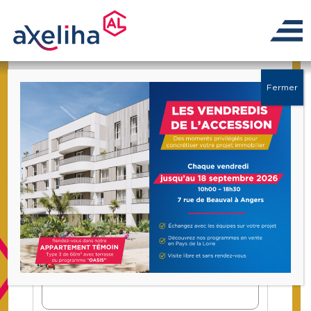
Déposer un dossier
Fermer
Maison Trémentines 3 chambres 90
m² avec Jardin
Candidat n°1
Nom
*