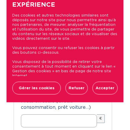
EXPÉRIENCE
Revenus nets mensuels
*
€
Des cookies et autres technologies similaires sont
déposés sur notre site pour nous permettre ainsi qu’à
nos partenaires, de mesurer, analyser la fréquentation
et l’utilisation du site, de vous permettre de partager
Montant des prestations Familiales
du contenu sur les réseaux sociaux et de visualiser des
vidéos directement sur le site.
€
Vous pouvez consentir ou refuser les cookies à partir
des boutons ci-dessous.
Vous disposez de la possibilité de retirer votre
Autres revenus (pension
consentement à tout moment en cliquant sur le lien «
alimentaire, rente…)
Gestion des cookies » en bas de page de notre site
Internet.
Retrouvez la liste des sociétés utilisant des traceurs
€
sur notre site ainsi que les finalités et données
Gérer les cookies
Refuser
Accepter
collectées via ces cookies dans notre Politique de
confidentialité, accessible depuis le lien « Politique de
gestion des cookies» en bas de page de notre site
Prêts en cours (Crédit
Internet.
consommation, prêt voiture…)
€