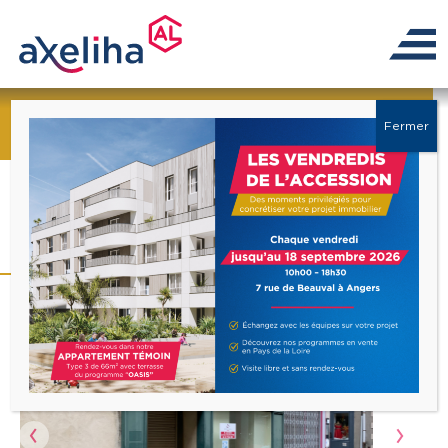
← Retour à la liste
Fermer
Local commercial Segre
En Anjou Bleu 35.03 m2
Précédent
Suiva