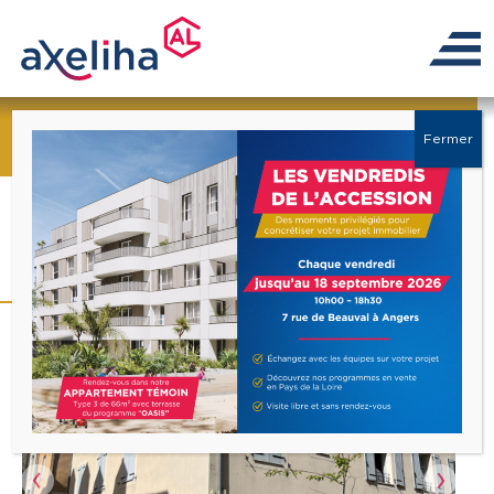
← Retour à la liste
Fermer
Local commercial centre
ville Laval 80 m² à louer
Précédent
Suiva