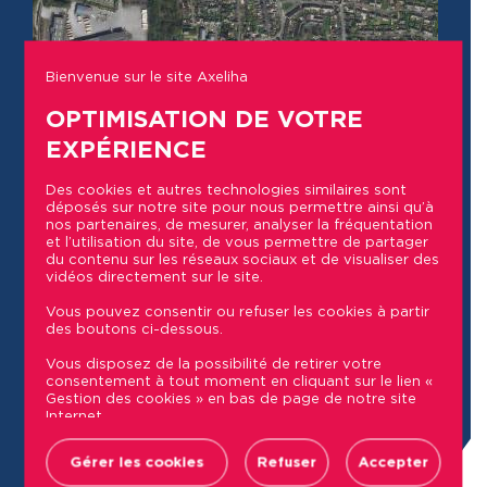
Bienvenue sur le site Axeliha
OPTIMISATION DE VOTRE
EXPÉRIENCE
Des cookies et autres technologies similaires sont
déposés sur notre site pour nous permettre ainsi qu’à
nos partenaires, de mesurer, analyser la fréquentation
et l’utilisation du site, de vous permettre de partager
du contenu sur les réseaux sociaux et de visualiser des
vidéos directement sur le site.
Vous pouvez consentir ou refuser les cookies à partir
des boutons ci-dessous.
Vous disposez de la possibilité de retirer votre
consentement à tout moment en cliquant sur le lien «
Gestion des cookies » en bas de page de notre site
Leaflet
| Map integration © by
Genesii
Internet.
Retrouvez la liste des sociétés utilisant des traceurs
sur notre site ainsi que les finalités et données
Gérer les cookies
Refuser
Accepter
Commerces
collectées via ces cookies dans notre Politique de
confidentialité, accessible depuis le lien « Politique de