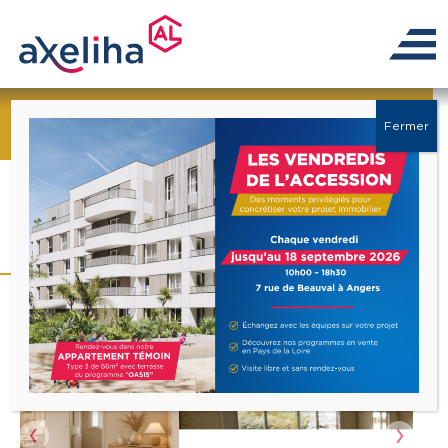
← Retour à la liste
Fermer
Appartement Trelazé 4
pièce(s) 95m2
Précédent
Suiva