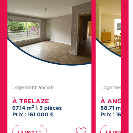
Logement ancien
Logement an
À TRELAZE
À ANGER
2
2
67.14 m
| 3 pièces
88.71 m
| 4
Prix : 161
000
€
Prix : 165
0
En savoir +
En savoir +