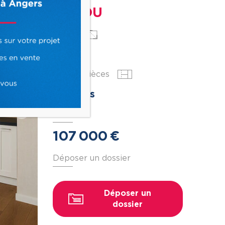
ANJOU
Surface
2
51.7 m
Nbr de pièces
2 pièces
Prix
Suivant
107
000
€
Déposer un dossier
Déposer un
dossier