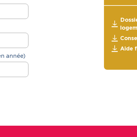
Dossie
logem
Conse
Aide 
en année)