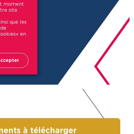
out moment
tre site
insi que les
 de
 cookies» en
ccepter
ents à télécharger