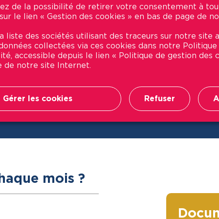
ez de la possibilité de retirer votre consentement à t
 sur le lien « Gestion des cookies » en bas de page de no
 liste des sociétés utilisant des traceurs sur notre site a
t données collectées via ces cookies dans notre Politique
ité, accessible depuis le lien « Politique de gestion des
 de notre site Internet.
Gérer les cookies
Refuser
A
Leaflet
| Map integration © by
Genesii
haque mois ?
Docum