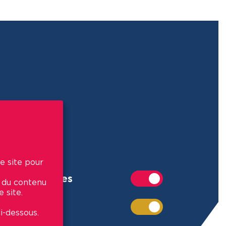
e site pour
Commerces
r du contenu
 site.
Écoles
i-dessous.