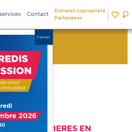
Extranet copropriété
services
Contact
Partenaires
Fermer
JOU
Ville
VERRIERES EN