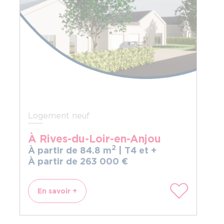
Logement neuf
À Rives-du-Loir-en-Anjou
2
À partir de 84.8 m
| T4 et +
À partir de 263
000
€
En savoir +