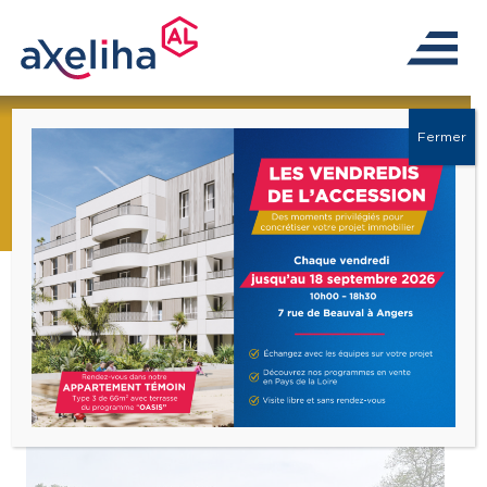
Votre recherche
Fermer
Activer l’alerte
Budget max
Surface
offre(s)
correspondante(s)