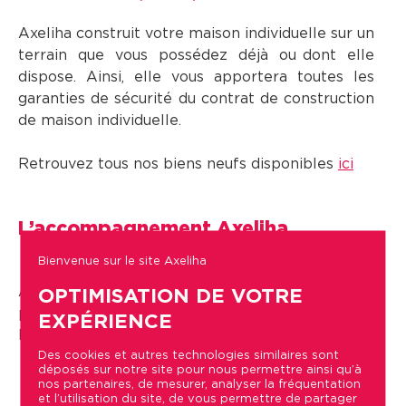
Axeliha construit votre maison individuelle sur un
terrain que vous possédez déjà ou dont elle
dispose. Ainsi, elle vous apportera toutes les
garanties de sécurité du contrat de construction
de maison individuelle.
Retrouvez tous nos biens neufs disponibles
ici
L’accompagnement Axeliha
Bienvenue sur le site Axeliha
Axeliha, ce sont des collaborateurs engagés et
OPTIMISATION DE VOTRE
présents depuis de longues années au service de
EXPÉRIENCE
l’accession des habitants de la région :
Des cookies et autres technologies similaires sont
déposés sur notre site pour nous permettre ainsi qu’à
Une équipe commerciale pour étudier les
nos partenaires, de mesurer, analyser la fréquentation
et l’utilisation du site, de vous permettre de partager
projets et accompagner les clients