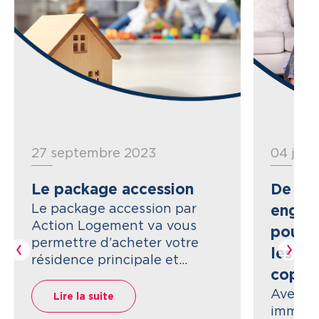
27 septembre 2023
04 juil
Le package accession
De no
Le package accession par
engag
Action Logement va vous
pour 
permettre d’acheter votre
les ac
résidence principale et...
coprop
Avec la
Lire la suite
immobil