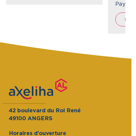
Pays de 
Lire 
42 boulevard du Roi René
49100 ANGERS
Horaires d’ouverture