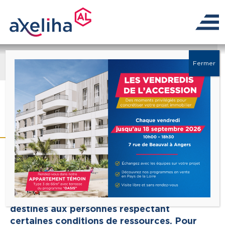
← Retour à la liste
Fermer
Acheter un bien
Publié le 12
novembre 2022
neuf ?
Chaque année, Axeliha vend environ 200
appartements et maisons neuves à Angers
et dans les Pays de la Loire. Nos biens en
accession sociale sont principalement
destinés aux personnes respectant
certaines conditions de ressources. Pour