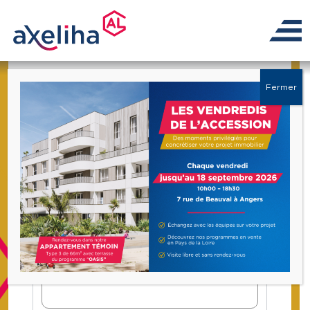
Déposer un dossier
Fermer
Appartement Angers 4 pièces avec
balcon Justices
Candidat n°1
Nom
*