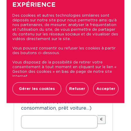
EXPÉRIENCE
Revenus nets mensuels
*
€
Des cookies et autres technologies similaires sont
déposés sur notre site pour nous permettre ainsi qu’à
nos partenaires, de mesurer, analyser la fréquentation
et l’utilisation du site, de vous permettre de partager
Montant des prestations Familiales
du contenu sur les réseaux sociaux et de visualiser des
vidéos directement sur le site.
€
Vous pouvez consentir ou refuser les cookies à partir
des boutons ci-dessous.
Vous disposez de la possibilité de retirer votre
Autres revenus (pension
consentement à tout moment en cliquant sur le lien «
alimentaire, rente…)
Gestion des cookies » en bas de page de notre site
Internet.
Retrouvez la liste des sociétés utilisant des traceurs
€
sur notre site ainsi que les finalités et données
Gérer les cookies
Refuser
Accepter
collectées via ces cookies dans notre Politique de
confidentialité, accessible depuis le lien « Politique de
gestion des cookies» en bas de page de notre site
Prêts en cours (Crédit
Internet.
consommation, prêt voiture…)
€