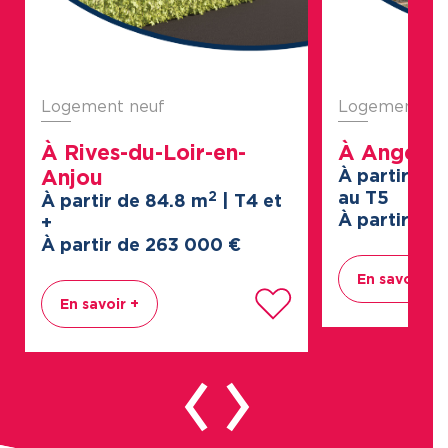
Logement neuf
Logement ne
À Rives-du-Loir-en-
À Angers
Anjou
À partir de 
au T5
2
À partir de 84.8 m
| T4 et
À partir de
+
À partir de 263
000
€
En savoir +
En savoir +