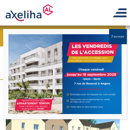
← Retour à la liste
Fermer
Programme « Hameau
Paul Gauguin »
TVA 5,5%