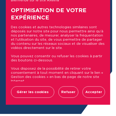
OPTIMISATION DE VOTRE
EXPÉRIENCE
Des cookies et autres technologies similaires sont
déposés sur notre site pour nous permettre ainsi qu’à
nos partenaires, de mesurer, analyser la fréquentation
et l’utilisation du site, de vous permettre de partager
du contenu sur les réseaux sociaux et de visualiser des
vidéos directement sur le site.
Vous pouvez consentir ou refuser les cookies à partir
des boutons ci-dessous.
Leaflet
| Map integration © by
Genesii
Vous disposez de la possibilité de retirer votre
consentement à tout moment en cliquant sur le lien «
Gestion des cookies » en bas de page de notre site
Commerces
Internet.
Retrouvez la liste des sociétés utilisant des traceurs
sur notre site ainsi que les finalités et données
Gérer les cookies
Refuser
Accepter
Écoles
collectées via ces cookies dans notre Politique de
confidentialité, accessible depuis le lien « Politique de
gestion des cookies» en bas de page de notre site
Internet.